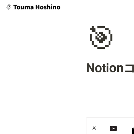
🎯
Noti