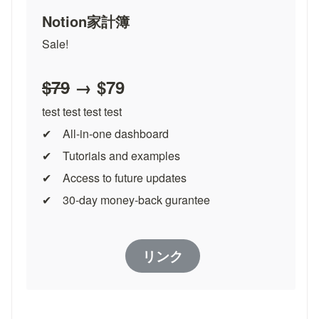
Notion家計簿
Sale!
$79
 → $79
test test test test
✔︎　All-in-one dashboard
✔︎　Tutorials and examples
✔︎　Access to future updates
✔︎　30-day money-back gurantee
リンク