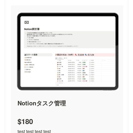
Notionタスク管理
$180
test test test test