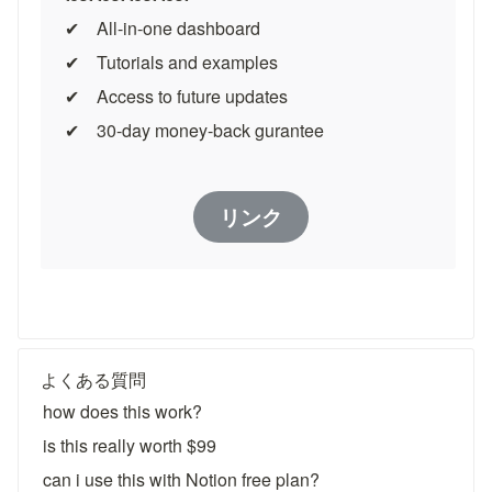
✔︎　All-in-one dashboard
✔︎　Tutorials and examples
✔︎　Access to future updates
✔︎　30-day money-back gurantee
リンク
よくある質問
how does this work?
is this really worth $99
can i use this with Notion free plan?