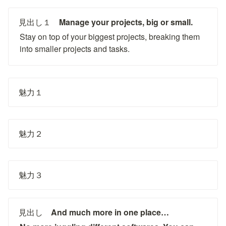
見出し１　
Manage your projects, big or small.
Stay on top of your biggest projects, breaking them 
into smaller projects and tasks.
魅力１
魅力２
魅力３
見出し　
And much more in one place…