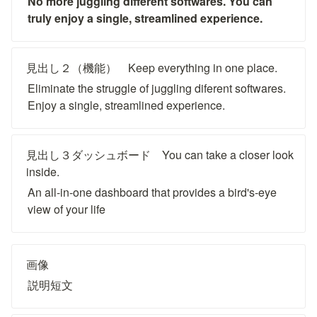
No more juggling different softwares. You can 
truly enjoy a single, streamlined experience. 
見出し２（機能）　Keep everything in one place.
Eliminate the struggle of juggling diferent softwares. 
Enjoy a single, streamlined experience.
見出し３ダッシュボード　You can take a closer look 
inside.
An all-in-one dashboard that provides a bird's-eye 
view of your life
画像
説明短文