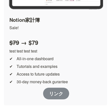
Notion家計簿
Sale!
$79
 → $79
test test test test
✔︎　All-in-one dashboard
✔︎　Tutorials and examples
✔︎　Access to future updates
✔︎　30-day money-back gurantee
リンク