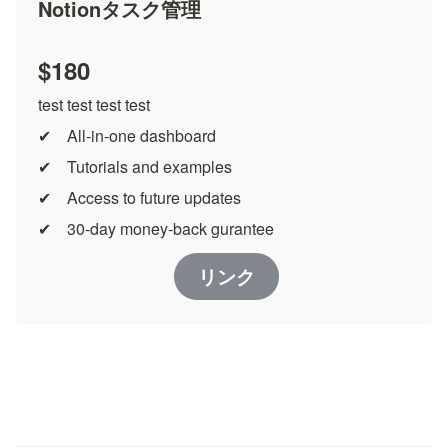
Notionタスク管理
$180
test test test test
✔︎　All-in-one dashboard
✔︎　Tutorials and examples
✔︎　Access to future updates
✔︎　30-day money-back gurantee
リンク