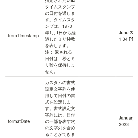
タイムスタンプ
の日付を返しま
す。タイムスタ
ンプは、1970
年1月1日から経
June 23, 
fromTimestamp
過したミリ秒数
1:34 PM
を表します。
注： 返される
日付は、秒とミ
リ秒を保持しま
せん。
カスタムの書式
設定文字列を使
用して日付の書
式を設定しま
す。書式設定文
字列には、日付
January 1
formatDate
の一部を表す次
2023
の文字列を含め
ることができま