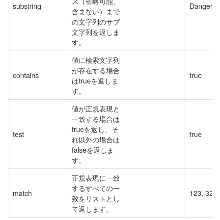
ス（省略可能、
substring
Danger
含まない）まで
の文字列のサブ
文字列を返しま
す。
値に検索文字列
が存在する場合
contains
true
はtrueを返しま
す。
値が正規表現と
一致する場合は
trueを返し、そ
test
true
れ以外の場合は
falseを返しま
す。
正規表現に一致
するすべての一
match
123, 321
致をリストとし
て返します。