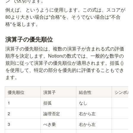
ン 
 で区切ります。
例えば、
 というように使用します。この式は、スコアが
80より大きい場合は"合格"を、そうでない場合は"不合
格"を返します。
演算子の優先順位
演算子の優先順位は、複数の演算子が含まれる式の評価
順序を決定します。Notionの数式では、一般的な数学の
規則に従って演算子の優先順位が適用されます。括弧 () 
を使用して、特定の部分を優先的に評価することもでき
ます。
優先順位
演算子
結合性
シンボル
1
括弧
なし
2
論理否定
右から左
3
べき乗
右から左