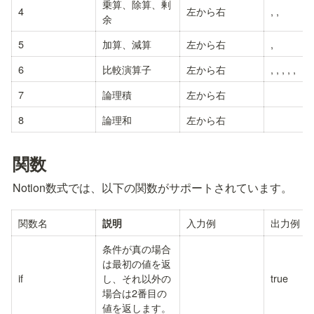
乗算、除算、剰
4
左から右
, 
, 
余
5
加算、減算
左から右
, 
6
比較演算子
左から右
, 
, 
, 
, 
, 
7
論理積
左から右
8
論理和
左から右
関数
Notion数式では、以下の関数がサポートされています。
関数名
入力例
出力例
説明
条件が真の場合
は最初の値を返
if
し、それ以外の
true
場合は2番目の
値を返します。