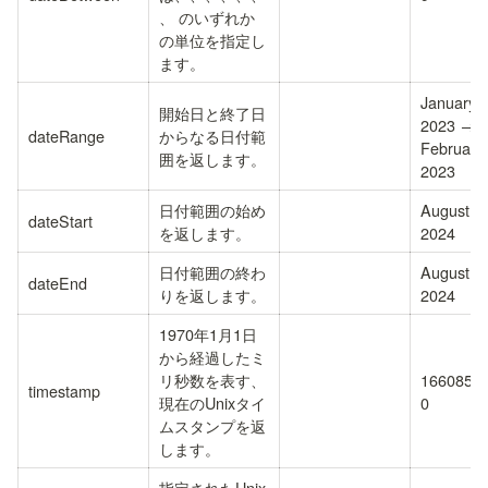
、
 のいずれか
の単位を指定し
ます。
January 1
開始日と終了日
2023 → 
dateRange
からなる日付範
February 
囲を返します。
2023
日付範囲の始め
August 18
dateStart
を返します。
2024
日付範囲の終わ
August 25
dateEnd
りを返します。
2024
1970年1月1日
から経過したミ
リ秒数を表す、
1660853
timestamp
現在のUnixタイ
0
ムスタンプを返
します。
指定されたUnix