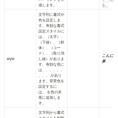
成します。
る。
文字列に書式や
色を設定しま
す。有効な書式
設定スタイルに
は、
（太字）、
（下線）、
（斜
体）、
（コー
ド）、
（取り消
こんにち
style
し線）がありま
界
す。有効な色に
は、
、
、
、
、
、
、
、
、
 があり
ます。背景色を
設定するに
は、
 を色の末
尾に追加しま
す。
文字列から書式
スタイルを削除