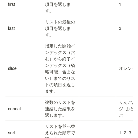
first
項目を返しま
1
す。
リストの最後の
last
項目を返しま
3
す。
指定した開始イ
ンデックス（含
む）から終了イ
ンデックス（省
slice
オレンジ
略可能、含まな
い）までのリス
トの項目を返し
ます。
複数のリストを
りんご, 
concat
連結した結果を
ジ, ぶどう
返します。
ご
リストを並べ替
sort
えられた順序で
1, 2, 3