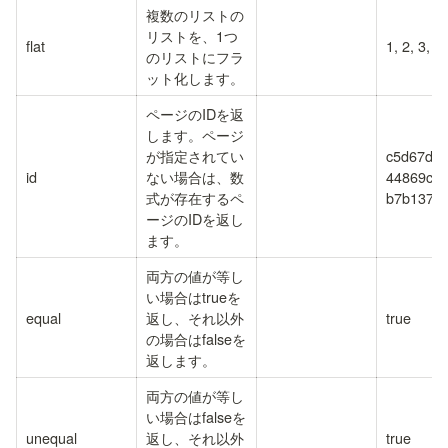
複数のリストの
リストを、1つ
flat
1, 2, 3, 4
のリストにフラ
ット化します。
ページのIDを返
します。ページ
が指定されてい
c5d67d1
id
ない場合は、数
44869cc4
式が存在するペ
b7b1377
ージのIDを返し
ます。
両方の値が等し
い場合はtrueを
equal
返し、それ以外
true
の場合はfalseを
返します。
両方の値が等し
い場合はfalseを
unequal
返し、それ以外
true