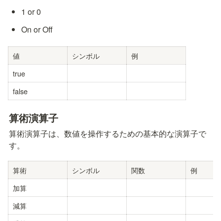
1 or 0
On or Off
値
シンボル
例
true
false
算術演算子
算術演算子は、数値を操作するための基本的な演算子で
す。
算術
シンボル
関数
例
加算
減算