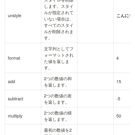
します。スタイ
ルが指定されて
unstyle
こんにち
いない場合は、
すべてのスタイ
ルが削除されま
す。
文字列としてフ
ォーマットされ
format
4
た値を返しま
す。
2つの数値の和
add
15
を返します。
2つの数値の差
subtract
-5
を返します。
2つの数値の積
multiply
50
を返します。
最初の数値を2