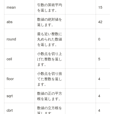
引数の算術平均
mean
15
を返します。
数値の絶対値を
abs
42
返します。
最も近い整数に
round
丸められた数値
0
を返します。
小数点を切り上
ceil
げた整数を返し
5
ます。
小数点を切り捨
floor
てた整数を返し
4
ます。
数値の正の平方
sqrt
4
根を返します。
数値の立方根を
cbrt
4
返します。