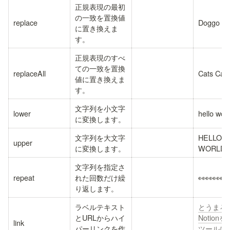
正規表現の最初
の一致を置換値
replace
Doggo
に置き換えま
す。
正規表現のすべ
ての一致を置換
replaceAll
Cats Cats
値に置き換えま
す。
文字列を小文字
lower
hello worl
に変換します。
文字列を大文字
HELLO 
upper
に変換します。
WORLD
文字列を指定さ
repeat
れた回数だけ繰
👀👀👀👀
り返します。
ラベルテキスト
とうまろ /
とURLからハイ
Notion
link
パーリンクを作
ツールに