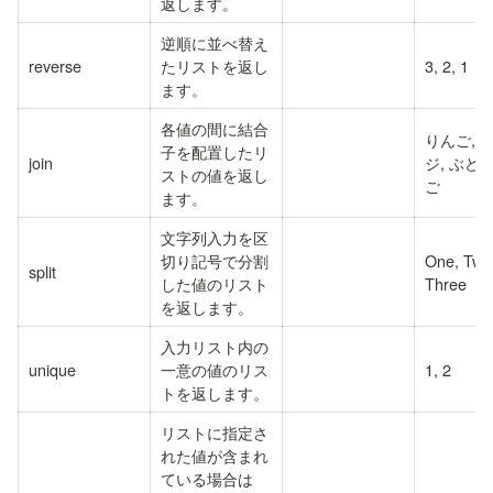
返します。
逆順に並べ替え
reverse
たリストを返し
3, 2, 1
ます。
各値の間に結合
りんご, 
子を配置したリ
join
ジ, ぶどう
ストの値を返し
ご
ます。
文字列入力を区
切り記号で分割
One, Two
split
した値のリスト
Three
を返します。
入力リスト内の
unique
一意の値のリス
1, 2
トを返します。
リストに指定さ
れた値が含まれ
ている場合は