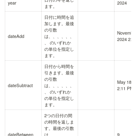
year
2024
ます。
日付に時間を追
加します。最後
の引数
November
dateAdd
は、
、
、
、
、
、
2024 2:1
、
 のいずれか
の単位を指定し
ます。
日付から時間を
引きます。最後
の引数
May 18, 
dateSubtract
は、
、
、
、
、
、
2:11 PM
、
 のいずれか
の単位を指定し
ます。
2つの日付の間
の時間を返しま
す。最後の引数
dateBetween
は、
、
、
、
、
、
9