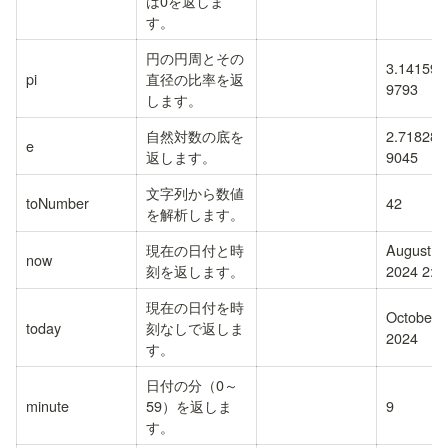
は0を返しま
す。
円の円周とその
3.141592
pi
直径の比率を返
9793
します。
自然対数の底を
2.718281
e
返します。
9045
文字列から数値
toNumber
42
を解析します。
現在の日付と時
August 18
now
刻を返します。
2024 2:1
現在の日付を時
October 6
today
刻なしで返しま
2024
す。
日付の分（0～
minute
59）を返しま
9
す。