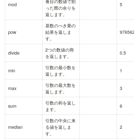
番目の数値で割
mod
5
った際の余りを
返します。
基数のべき乗の
pow
結果を返しま
9765625
す。
2つの数値の商
divide
0.5
を返します。
引数の最小数を
min
1
返します。
引数の最大数を
max
3
返します。
引数の和を返し
sum
6
ます。
引数の中央に来
median
る値を返しま
2
す。