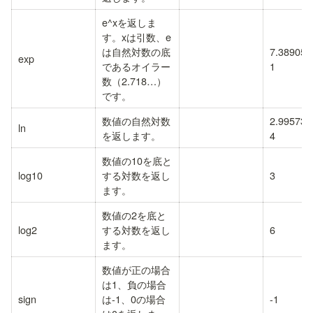
e^xを返しま
す。xは引数、e
は自然対数の底
7.389056
exp
であるオイラー
1
数（2.718…）
です。
数値の自然対数
2.995732
ln
を返します。
4
数値の10を底と
log10
する対数を返し
3
ます。
数値の2を底と
log2
する対数を返し
6
ます。
数値が正の場合
は1、負の場合
sign
は-1、0の場合
-1