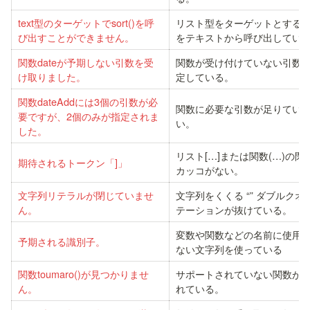
text型のターゲットでsort()を呼
リスト型をターゲットとする
び出すことができません。
をテキストから呼び出してい
関数dateが予期しない引数を受
関数が受け付けていない引数
け取りました。
定している。
関数dateAddには3個の引数が必
関数に必要な引数が足りてい
要ですが、2個のみが指定されま
い。
した。
リスト[…]または関数(…)の閉
期待されるトークン「]」
カッコがない。
文字列リテラルが閉じていませ
文字列をくくる “” ダブルクオ
ん。
テーションが抜けている。
変数や関数などの名前に使用
予期される識別子。
ない文字列を使っている
関数toumaro()が見つかりませ
サポートされていない関数が
ん。
れている。