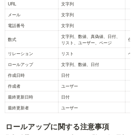
URL
文字列
メール
文字列
電話番号
文字列
文字列、数値、真偽値、日付、
数式
任
リスト、ユーザー、ページ
リレーション
リスト
ペ
ロールアップ
文字列、数値、日付
作成日時
日付
作成者
ユーザー
最終更新日時
日付
最終更新者
ユーザー
ロールアップに関する注意事項