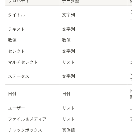
プロパティ
データ型
備
こ
タイトル
文字列
ォ
テキスト
文字列
数値
数値
セレクト
文字列
マルチセレクト
リスト
コ
チ
ステータス
文字列
で
日
日付
日付
関
ユーザー
リスト
ユ
ファイル＆メディア
リスト
ア
チャックボックス
真偽値