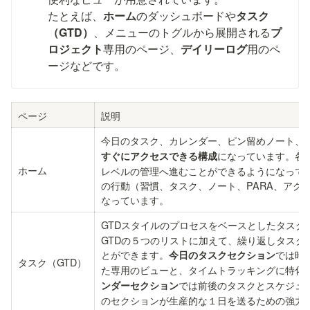
たとえば、
ホーム
のダッシュボードや
タスク
（GTD）
、メニューのトグルから展開される
プ
ロジェクト
専用のページ、
デイリーログ
用のペ
ージなどです。
ページ
説明
今日のタスク、カレンダー、ピン留めノート、
になっています。各
すぐにアクセスできる構成
ホーム
レベルの管理へ進むことができるようになって
の行動（習慣、タスク、ノート、PARA、アク
なっています。
GTDスタイルのプロセスをベースとしたタスク
GTDの５つのリストに加えて、繰り返しタスク
とができます。
では時
今日のタスクセクション
タスク（GTD）
た専用のビューと、タイムトラッキングに特化
では前後のタスクとスケジュ
ンダーセクション
のセクションが生産的な１日を送るための強力