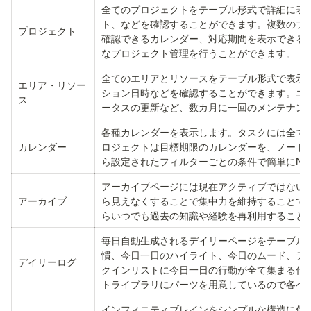
全てのプロジェクトをテーブル形式で詳細に表
ト、などを確認することができます。複数のプ
プロジェクト
確認できるカレンダー、対応期間を表示できる
なプロジェクト管理を行うことができます。
全てのエリアとリソースをテーブル形式で表示
エリア・リソー
ション日時などを確認することができます。エ
ス
ータスの更新など、数カ月に一回のメンテナン
各種カレンダーを表示します。タスクには全て
カレンダー
ロジェクトは目標期限のカレンダーを、ノート
ら設定されたフィルターごとの条件で簡単にNot
アーカイブページには現在アクティブではない
アーカイブ
ら見えなくすることで集中力を維持することで
らいつでも過去の知識や経験を再利用すること
毎日自動生成されるデイリーページをテーブル
慣、今日一日のハイライト、今日のムード、デ
デイリーログ
クインリストに今日一日の行動が全て集まる仕
トライブラリにパーツを用意しているので各ペ