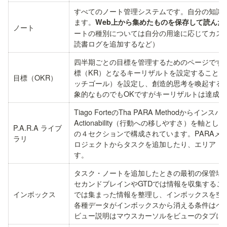
すべてのノート管理システムです。自分の知識
ます。
Web上から集めたものを保存して読ん
ノート
ートの種別については自分の用途に応じてカス
読書ログを追加するなど）
四半期ごとの目標を管理するためのページです
標（KR）となるキーリザルトを設定すること
目標（OKR）
ッチゴール）を設定し、創造的思考を喚起する
象的なものでもOKですがキーリザルトは達成
Tiago ForteのTha PARA Method
Actionability（行動への移しやすさ）を
P.A.R.A ライブ
の４セクションで構成されています。PARAメ
ラリ
ロジェクトからタスクを追加したり、エリア・
す。
タスク・ノートを追加したときの最初の保管場所
セカンドブレインやGTDでは情報を収集するこ
インボックス
では集まった情報を整理し、インボックスを空に
各種データがインボックスから消える条件はペー
ビュー説明はマウスカーソルをビューのタブに